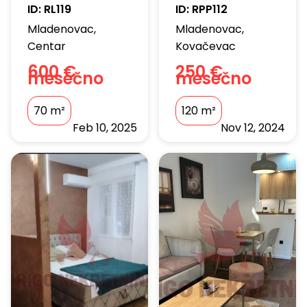
ID:
RL119
ID:
RPP112
Mladenovac
,
Mladenovac
,
Centar
Kovačevac
600 €
250 €
mesečno
mesečno
70
m²
120
m²
Feb 10, 2025
Nov 12, 2024