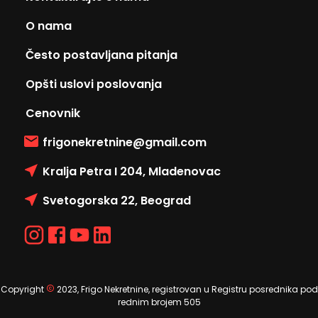
O nama
Često postavljana pitanja
Opšti uslovi poslovanja
Cenovnik
frigonekretnine@gmail.com
Kralja Petra I 204, Mladenovac
Svetogorska 22, Beograd
Copyright
2023, Frigo Nekretnine, registrovan u Registru posrednika pod
rednim brojem 505