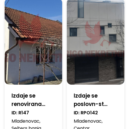
Izdaje se
Izdaje se
renovirana...
poslovn-st...
ID:
R147
ID:
RPO142
Mladenovac
,
Mladenovac
,
Selters banja
Centar