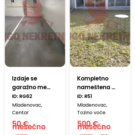
Izdaje se
Kompletno
garažno me...
nameštena ...
ID:
RG62
ID:
R51
Mladenovac
,
Mladenovac
,
Centar
Tozino voće
50 €
500 €
mesečno
mesečno