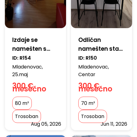
PONUDITE NEKRETNINU
Izdaje se
Odličan
VIŠE
namešten s...
namešten sta...
ID:
R154
ID:
R150
Mladenovac
,
Mladenovac
,
25.maj
Centar
300 €
300 €
mesečno
mesečno
80
m²
70
m²
Trosoban
Trosoban
Aug 05, 2026
Jun 11, 2026