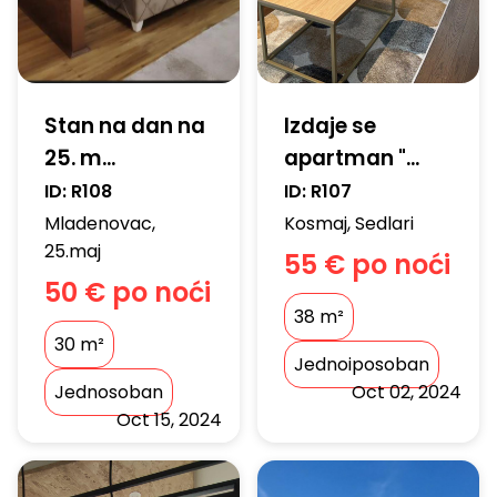
Stan na dan na
Izdaje se
25. m...
apartman "...
ID:
R108
ID:
R107
Mladenovac
,
Kosmaj
,
Sedlari
25.maj
55 € po noći
50 € po noći
38
m²
30
m²
Jednoiposoban
Jednosoban
Oct 02, 2024
Oct 15, 2024