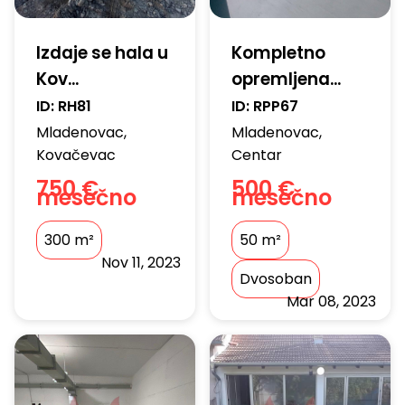
Izdaje se hala u
Kompletno
Kov...
opremljena...
ID:
RH81
ID:
RPP67
Mladenovac
,
Mladenovac
,
Kovačevac
Centar
750 €
500 €
mesečno
mesečno
300
m²
50
m²
Nov 11, 2023
Dvosoban
Mar 08, 2023