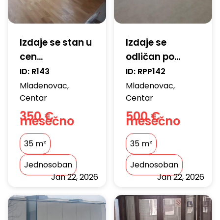
Izdaje se stan u
Izdaje se
cen...
odličan po...
ID:
R143
ID:
RPP142
Mladenovac
,
Mladenovac
,
Centar
Centar
350 €
500 €
mesečno
mesečno
35
m²
35
m²
Jednosoban
Jednosoban
Jan 22, 2026
Jan 22, 2026