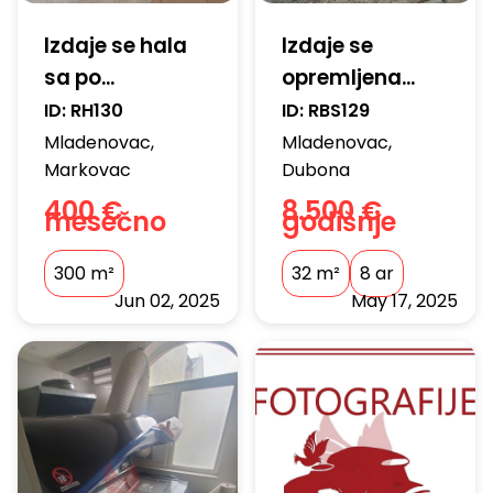
Izdaje se hala
Izdaje se
sa po...
opremljena...
ID:
RH130
ID:
RBS129
Mladenovac
,
Mladenovac
,
Markovac
Dubona
400 €
8.500 €
mesečno
godišnje
300
m²
32
m²
8 ar
Jun 02, 2025
May 17, 2025