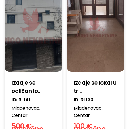
Izdaje se
Izdaje se lokal u
odličan lo...
tr...
ID:
RL141
ID:
RL133
Mladenovac
,
Mladenovac
,
Centar
Centar
500 €
100 €
mesečno
mesečno