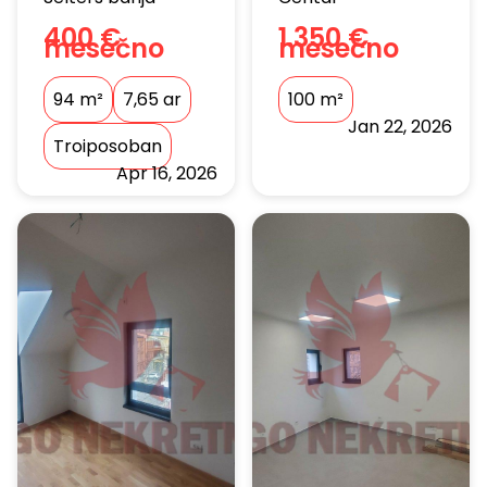
400 €
1.350 €
mesečno
mesečno
94
m²
7,65 ar
100
m²
Jan 22, 2026
Troiposoban
Apr 16, 2026