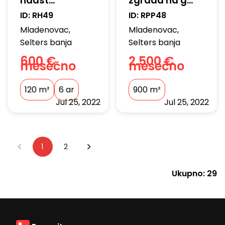
nadst...
zgrada na g...
ID:
RH49
ID:
RPP48
Mladenovac
,
Mladenovac
,
Selters banja
Selters banja
600 €
2.500 €
mesečno
mesečno
120
m²
6 ar
900
m²
Jul 25, 2022
Jul 25, 2022
1
2
Ukupno:
29