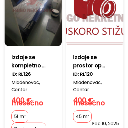
Izdaje se
Izdaje se
kompletno ...
prostor op...
ID:
RL126
ID:
RL120
Mladenovac
,
Mladenovac
,
Centar
Centar
400 €
400 €
mesečno
mesečno
51
m²
45
m²
Feb 10, 2025