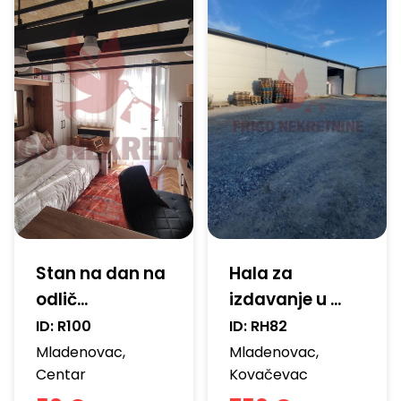
Stan na dan na
Hala za
odlič...
izdavanje u ...
ID:
R100
ID:
RH82
Mladenovac
,
Mladenovac
,
Centar
Kovačevac