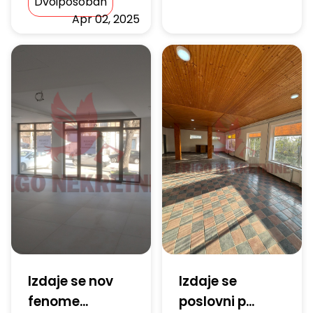
Dvoiposoban
Apr 02, 2025
Izdaje se nov
Izdaje se
fenome...
poslovni p...